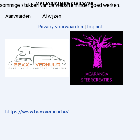
Met logistieke steun van
sommige stukken van de website minder goed werken.
Aanvaarden
Afwijzen
Privacy voorwaarden
|
Imprint
https://www.bexxverhuur.be/